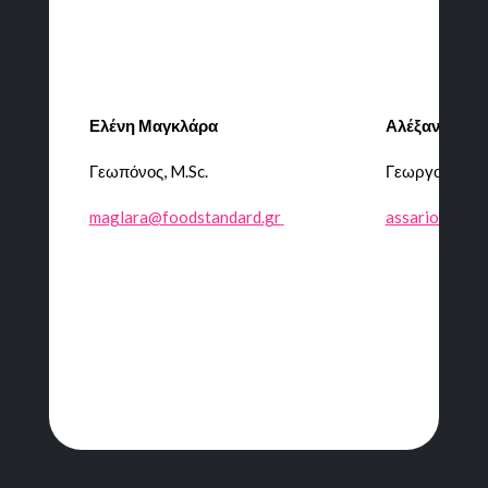
Ελένη Μαγκλάρα
Αλέξανδρος 
Γεωπόνος
,
M.Sc.
Γεωργοοικονο
maglara@foodstandard.gr
assariotakis@