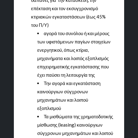
δαπάνες για την κατασκευή, την
επέκταση και τον εκσυγχρονισμό
κτιριακών εγκαταστάσεων (έως 45%
του Π/Υ)
αγορά του συνόλου ή και μέρους
των υφιστάμενων παγίων στοιχείων
ενεργητικού, όπως κτίρια,
μηχανήματα και λοιπός εξοπλισμός
επιχειρηματικής εγκατάστασης που
έχει παύσει τη λειτουργία της
Την αγορά και εγκατάσταση
καινούργιων σύγχρονων
μηχανημάτων και λοιπού
εξοπλισμού
Τα μισθώματα της χρηματοδοτικής
μίσθωσης (leasing) καινούργιων
σύγχρονων μηχανημάτων και λοιπού