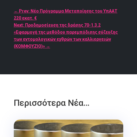
←
Prev: Νέο Πρόγραμμα Μεταποίησης του ΥπΑΑΤ
220 εκατ. €
Next: Προδημοσίευση της δράσης 70-1.3.2
«Εφαρμογή της μεθόδου παρεμπόδισης σύζευξης
των εντομολογικών εχθρών των καλλιεργειών
(ΚΟΜΦΟΥΖΙΟ)»
→
Περισσότερα Νέα…